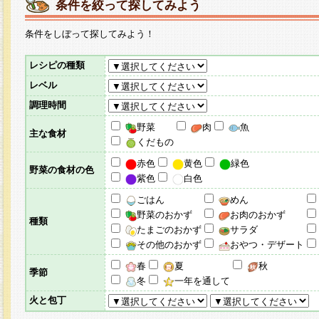
条件を絞って探してみよう
条件をしぼって探してみよう！
レシピの種類
レベル
調理時間
野菜
肉
魚
主な食材
くだもの
赤色
黄色
緑色
野菜の食材の色
紫色
白色
ごはん
めん
野菜のおかず
お肉のおかず
種類
たまごのおかず
サラダ
その他のおかず
おやつ・デザート
春
夏
秋
季節
冬
一年を通して
火と包丁