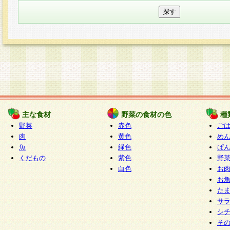
主な食材
野菜の食材の色
種
野菜
赤色
ご
肉
黄色
め
魚
緑色
ぱ
くだもの
紫色
野
白色
お
お
た
サ
シ
そ