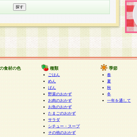
の食材の色
種類
季節
ごはん
春
めん
夏
ぱん
秋
野菜のおかず
冬
お肉のおかず
一年を通して
お魚のおかず
たまごのおかず
サラダ
シチュー・スープ
その他のおかず