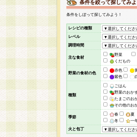
条件を絞って探してみよ
条件をしぼって探してみよう！
レシピの種類
レベル
調理時間
野菜
主な食材
くだもの
赤色
野菜の食材の色
紫色
ごはん
野菜のおか
種類
たまごのお
その他のお
春
夏
季節
冬
一
火と包丁