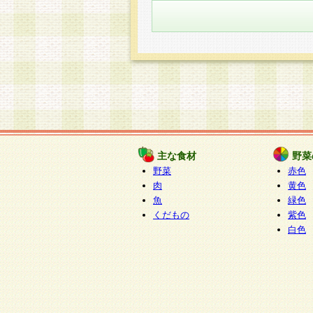
主な食材
野菜
野菜
赤色
肉
黄色
魚
緑色
くだもの
紫色
白色