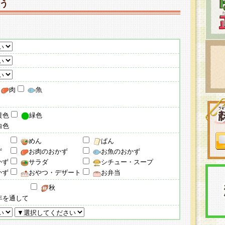
う
肉
魚
黄色
緑色
白色
めん
ぱん
ず
お肉のおかず
お魚のおかず
かず
サラダ
シチュー・スープ
かず
おやつ・デザート
お弁当
秋
年を通して