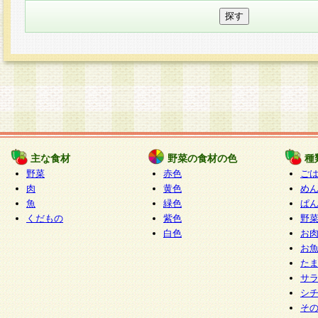
主な食材
野菜の食材の色
種
野菜
赤色
ご
肉
黄色
め
魚
緑色
ぱ
くだもの
紫色
野
白色
お
お
た
サ
シ
そ