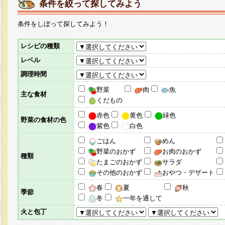
条件を絞って探してみよう
条件をしぼって探してみよう！
レシピの種類
レベル
調理時間
野菜
肉
魚
主な食材
くだもの
赤色
黄色
緑色
野菜の食材の色
紫色
白色
ごはん
めん
野菜のおかず
お肉のおかず
種類
たまごのおかず
サラダ
その他のおかず
おやつ・デザート
春
夏
秋
季節
冬
一年を通して
火と包丁