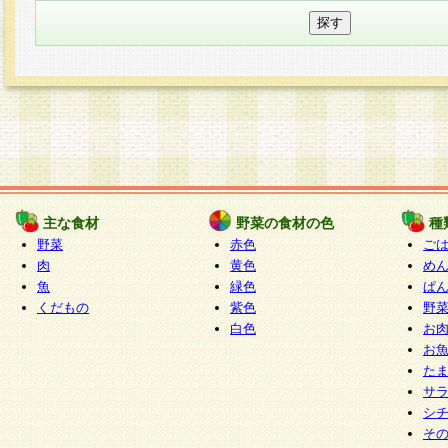
主な食材
野菜の食材の色
種
野菜
赤色
ご
肉
黄色
め
魚
緑色
ぱ
くだもの
紫色
野
白色
お
お
た
サ
シ
そ