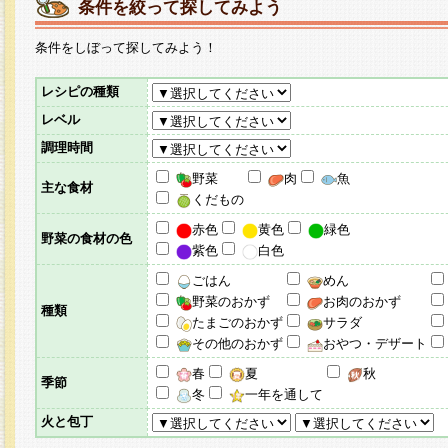
条件を絞って探してみよう
条件をしぼって探してみよう！
レシピの種類
レベル
調理時間
野菜
肉
魚
主な食材
くだもの
赤色
黄色
緑色
野菜の食材の色
紫色
白色
ごはん
めん
野菜のおかず
お肉のおかず
種類
たまごのおかず
サラダ
その他のおかず
おやつ・デザート
春
夏
秋
季節
冬
一年を通して
火と包丁