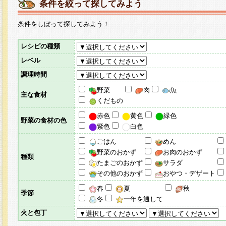
条件を絞って探してみよう
条件をしぼって探してみよう！
レシピの種類
レベル
調理時間
野菜
肉
魚
主な食材
くだもの
赤色
黄色
緑色
野菜の食材の色
紫色
白色
ごはん
めん
野菜のおかず
お肉のおかず
種類
たまごのおかず
サラダ
その他のおかず
おやつ・デザート
春
夏
秋
季節
冬
一年を通して
火と包丁