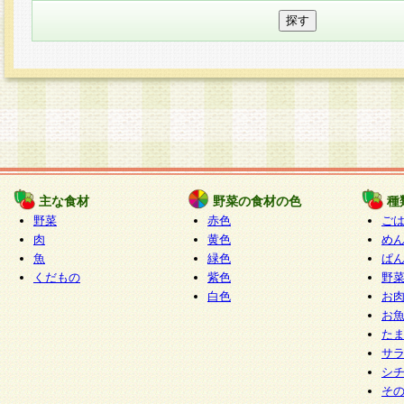
主な食材
野菜の食材の色
種
野菜
赤色
ご
肉
黄色
め
魚
緑色
ぱ
くだもの
紫色
野
白色
お
お
た
サ
シ
そ