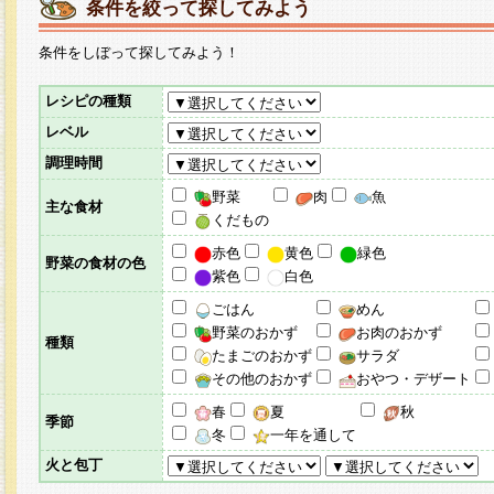
条件を絞って探してみよう
条件をしぼって探してみよう！
レシピの種類
レベル
調理時間
野菜
肉
魚
主な食材
くだもの
赤色
黄色
緑色
野菜の食材の色
紫色
白色
ごはん
めん
野菜のおかず
お肉のおかず
種類
たまごのおかず
サラダ
その他のおかず
おやつ・デザート
春
夏
秋
季節
冬
一年を通して
火と包丁