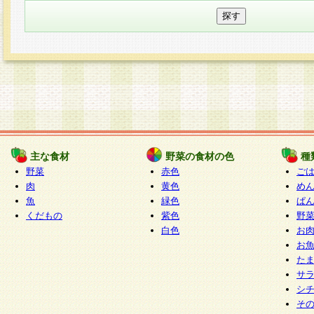
主な食材
野菜の食材の色
種
野菜
赤色
ご
肉
黄色
め
魚
緑色
ぱ
くだもの
紫色
野
白色
お
お
た
サ
シ
そ