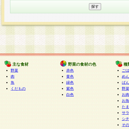
主な食材
野菜の食材の色
種
野菜
赤色
ご
肉
黄色
め
魚
緑色
ぱ
くだもの
紫色
野
白色
お
お
た
サ
シ
そ