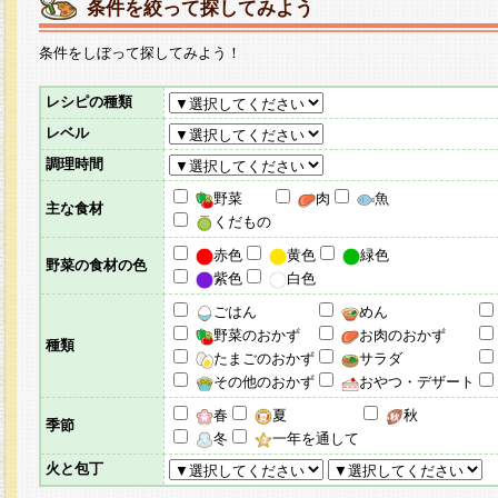
条件を絞って探してみよう
条件をしぼって探してみよう！
レシピの種類
レベル
調理時間
野菜
肉
魚
主な食材
くだもの
赤色
黄色
緑色
野菜の食材の色
紫色
白色
ごはん
めん
野菜のおかず
お肉のおかず
種類
たまごのおかず
サラダ
その他のおかず
おやつ・デザート
春
夏
秋
季節
冬
一年を通して
火と包丁