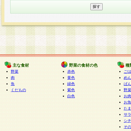
主な食材
野菜の食材の色
種
野菜
赤色
ご
肉
黄色
め
魚
緑色
ぱ
くだもの
紫色
野
白色
お
お
た
サ
シ
そ