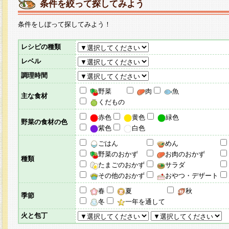
条件を絞って探してみよう
条件をしぼって探してみよう！
レシピの種類
レベル
調理時間
野菜
肉
魚
主な食材
くだもの
赤色
黄色
緑色
野菜の食材の色
紫色
白色
ごはん
めん
野菜のおかず
お肉のおかず
種類
たまごのおかず
サラダ
その他のおかず
おやつ・デザート
春
夏
秋
季節
冬
一年を通して
火と包丁