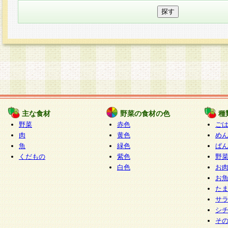
主な食材
野菜の食材の色
種
野菜
赤色
ご
肉
黄色
め
魚
緑色
ぱ
くだもの
紫色
野
白色
お
お
た
サ
シ
そ