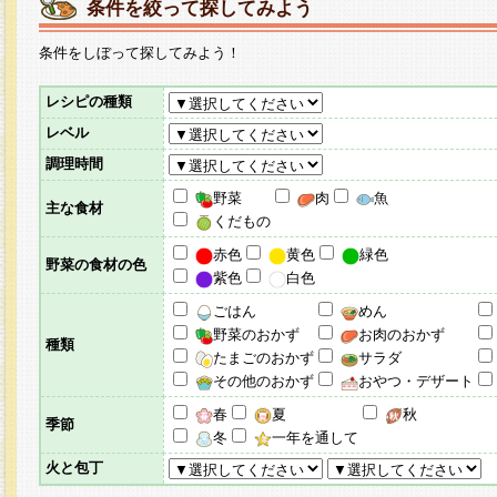
条件を絞って探してみよう
条件をしぼって探してみよう！
レシピの種類
レベル
調理時間
野菜
肉
魚
主な食材
くだもの
赤色
黄色
緑色
野菜の食材の色
紫色
白色
ごはん
めん
野菜のおかず
お肉のおかず
種類
たまごのおかず
サラダ
その他のおかず
おやつ・デザート
春
夏
秋
季節
冬
一年を通して
火と包丁