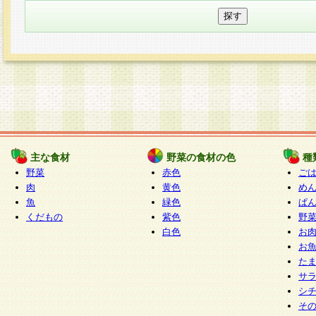
主な食材
野菜の食材の色
種
野菜
赤色
ご
肉
黄色
め
魚
緑色
ぱ
くだもの
紫色
野
白色
お
お
た
サ
シ
そ