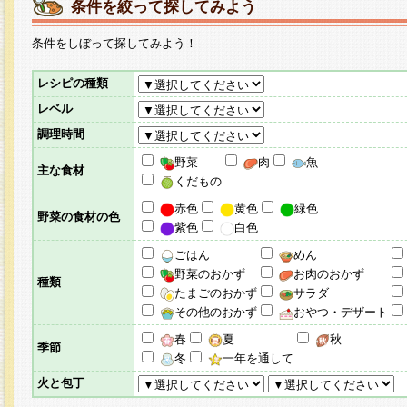
条件を絞って探してみよう
条件をしぼって探してみよう！
レシピの種類
レベル
調理時間
野菜
肉
魚
主な食材
くだもの
赤色
黄色
緑色
野菜の食材の色
紫色
白色
ごはん
めん
野菜のおかず
お肉のおかず
種類
たまごのおかず
サラダ
その他のおかず
おやつ・デザート
春
夏
秋
季節
冬
一年を通して
火と包丁