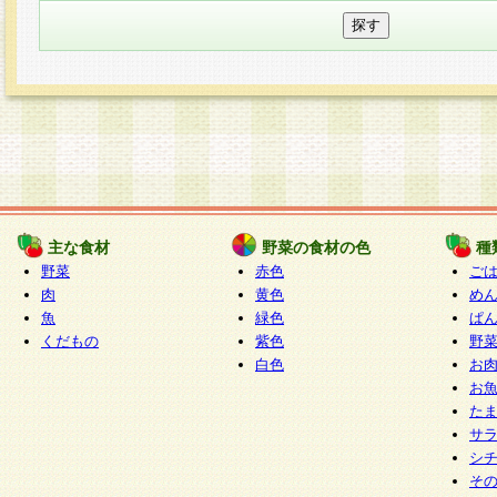
主な食材
野菜の食材の色
種
野菜
赤色
ご
肉
黄色
め
魚
緑色
ぱ
くだもの
紫色
野
白色
お
お
た
サ
シ
そ