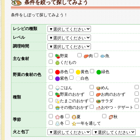
条件を絞って探してみよう
条件をしぼって探してみよう！
レシピの種類
レベル
調理時間
野菜
肉
魚
主な食材
くだもの
赤色
黄色
緑色
野菜の食材の色
紫色
白色
ごはん
めん
野菜のおかず
お肉のおかず
種類
たまごのおかず
サラダ
その他のおかず
おやつ・デザート
春
夏
秋
季節
冬
一年を通して
火と包丁