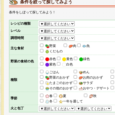
条件を絞って探してみよう
条件をしぼって探してみよう！
レシピの種類
レベル
調理時間
野菜
肉
魚
主な食材
くだもの
赤色
黄色
緑色
野菜の食材の色
紫色
白色
ごはん
めん
野菜のおかず
お肉のおかず
種類
たまごのおかず
サラダ
その他のおかず
おやつ・デザート
春
夏
秋
季節
冬
一年を通して
火と包丁