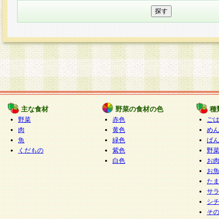
主な食材
野菜の食材の色
種
野菜
赤色
ご
肉
黄色
め
魚
緑色
ぱ
くだもの
紫色
野
白色
お
お
た
サ
シ
そ