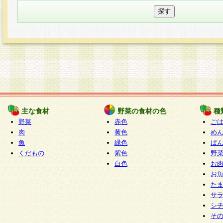
主な食材
野菜の食材の色
種
野菜
赤色
ご
肉
黄色
め
魚
緑色
ぱ
くだもの
紫色
野
白色
お
お
た
サ
シ
そ