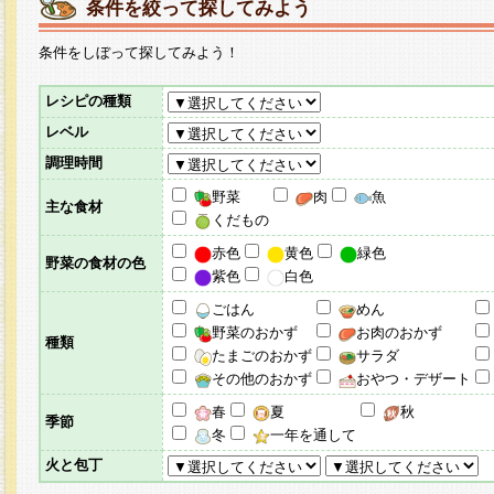
条件を絞って探してみよう
条件をしぼって探してみよう！
レシピの種類
レベル
調理時間
野菜
肉
魚
主な食材
くだもの
赤色
黄色
緑色
野菜の食材の色
紫色
白色
ごはん
めん
野菜のおかず
お肉のおかず
種類
たまごのおかず
サラダ
その他のおかず
おやつ・デザート
春
夏
秋
季節
冬
一年を通して
火と包丁