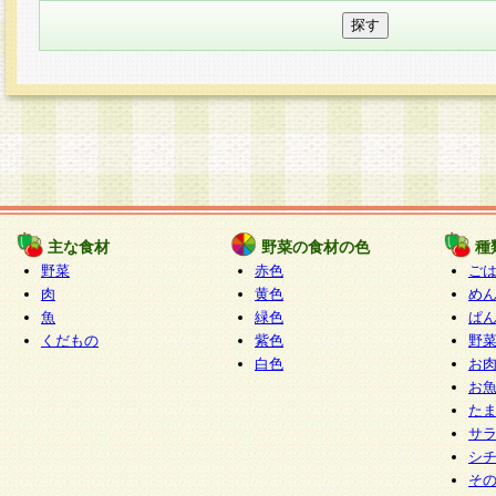
主な食材
野菜の食材の色
種
野菜
赤色
ご
肉
黄色
め
魚
緑色
ぱ
くだもの
紫色
野
白色
お
お
た
サ
シ
そ