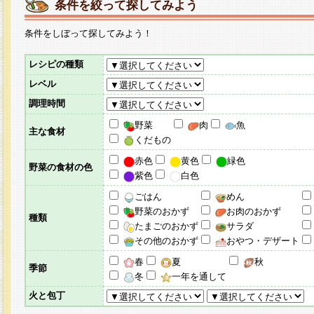
条件を絞って探してみよう
条件をしぼって探してみよう！
レシピの種類
レベル
調理時間
野菜
肉
魚
主な食材
くだもの
赤色
黄色
緑色
野菜の食材の色
紫色
白色
ごはん
めん
野菜のおかず
お肉のおかず
種類
たまごのおかず
サラダ
その他のおかず
おやつ・デザート
春
夏
秋
季節
冬
一年を通して
火と包丁