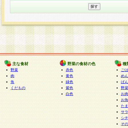
主な食材
野菜の食材の色
種
野菜
赤色
ご
肉
黄色
め
魚
緑色
ぱ
くだもの
紫色
野
白色
お
お
た
サ
シ
そ