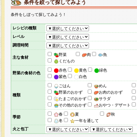
条件を絞って探してみよう
条件をしぼって探してみよう！
レシピの種類
レベル
調理時間
野菜
肉
魚
主な食材
くだもの
赤色
黄色
緑色
野菜の食材の色
紫色
白色
ごはん
めん
野菜のおかず
お肉のおかず
種類
たまごのおかず
サラダ
その他のおかず
おやつ・デザート
春
夏
秋
季節
冬
一年を通して
火と包丁