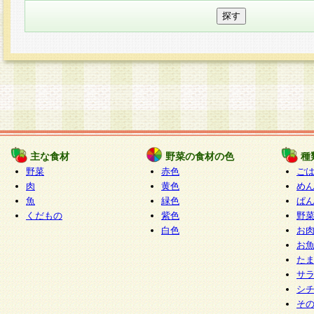
主な食材
野菜の食材の色
種
野菜
赤色
ご
肉
黄色
め
魚
緑色
ぱ
くだもの
紫色
野
白色
お
お
た
サ
シ
そ