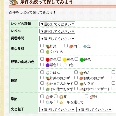
条件を絞って探してみよう
条件をしぼって探してみよう！
レシピの種類
レベル
調理時間
野菜
肉
魚
主な食材
くだもの
赤色
黄色
緑色
野菜の食材の色
紫色
白色
ごはん
めん
野菜のおかず
お肉のおかず
種類
たまごのおかず
サラダ
その他のおかず
おやつ・デザート
春
夏
秋
季節
冬
一年を通して
火と包丁