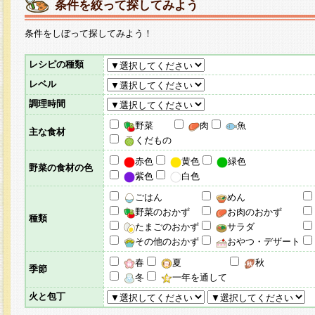
条件を絞って探してみよう
条件をしぼって探してみよう！
レシピの種類
レベル
調理時間
野菜
肉
魚
主な食材
くだもの
赤色
黄色
緑色
野菜の食材の色
紫色
白色
ごはん
めん
野菜のおかず
お肉のおかず
種類
たまごのおかず
サラダ
その他のおかず
おやつ・デザート
春
夏
秋
季節
冬
一年を通して
火と包丁