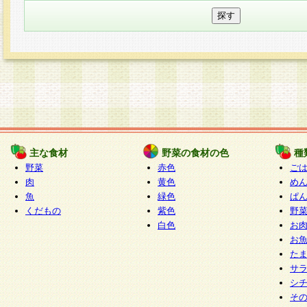
主な食材
野菜の食材の色
種
野菜
赤色
ご
肉
黄色
め
魚
緑色
ぱ
くだもの
紫色
野
白色
お
お
た
サ
シ
そ