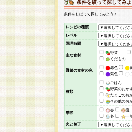
条件を絞って探してみよ
条件をしぼって探してみよう！
レシピの種類
レベル
調理時間
野菜
主な食材
くだもの
赤色
野菜の食材の色
紫色
ごはん
野菜のおか
種類
たまごのお
その他のお
春
夏
季節
冬
一
火と包丁