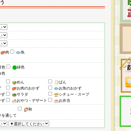
う
肉
魚
黄色
緑色
白色
めん
ぱん
ず
お肉のおかず
お魚のおかず
かず
サラダ
シチュー・スープ
かず
おやつ・デザート
お弁当
秋
年を通して