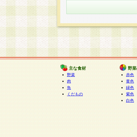
主な食材
野菜
野菜
赤色
肉
黄色
魚
緑色
くだもの
紫色
白色