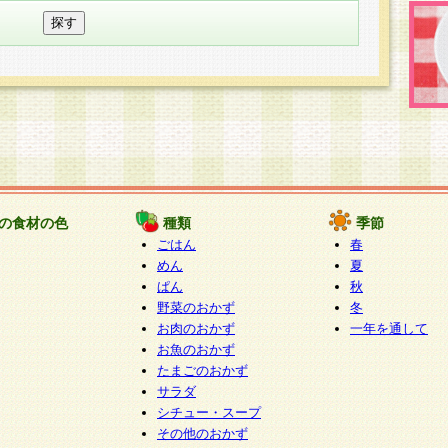
の食材の色
種類
季節
ごはん
春
めん
夏
ぱん
秋
野菜のおかず
冬
お肉のおかず
一年を通して
お魚のおかず
たまごのおかず
サラダ
シチュー・スープ
その他のおかず