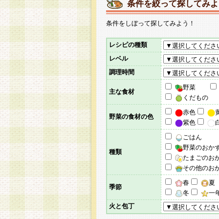
条件を絞って探してみよ
条件をしぼって探してみよう！
レシピの種類
レベル
調理時間
野菜
主な食材
くだもの
赤色
野菜の食材の色
紫色
ごはん
野菜のおか
種類
たまごのお
その他のお
春
夏
季節
冬
一
火と包丁