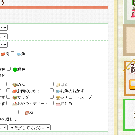
う
肉
魚
黄色
緑色
白色
めん
ぱん
ず
お肉のおかず
お魚のおかず
かず
サラダ
シチュー・スープ
かず
おやつ・デザート
お弁当
秋
年を通して