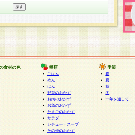
の食材の色
種類
季節
ごはん
春
めん
夏
ぱん
秋
野菜のおかず
冬
お肉のおかず
一年を通して
お魚のおかず
たまごのおかず
サラダ
シチュー・スープ
その他のおかず