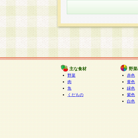
主な食材
野菜
野菜
赤色
肉
黄色
魚
緑色
くだもの
紫色
白色