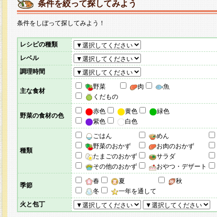
条件を絞って探してみよう
条件をしぼって探してみよう！
レシピの種類
レベル
調理時間
野菜
肉
魚
主な食材
くだもの
赤色
黄色
緑色
野菜の食材の色
紫色
白色
ごはん
めん
野菜のおかず
お肉のおかず
種類
たまごのおかず
サラダ
その他のおかず
おやつ・デザート
春
夏
秋
季節
冬
一年を通して
火と包丁