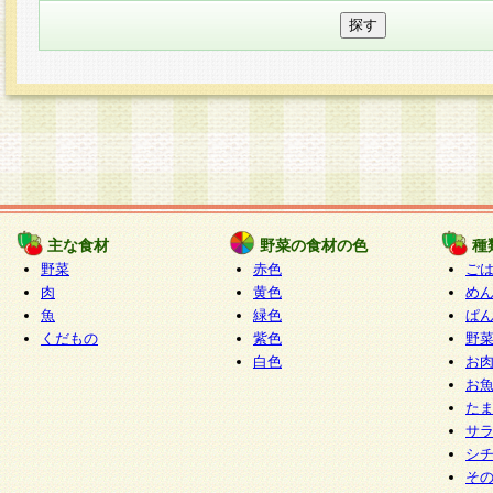
主な食材
野菜の食材の色
種
野菜
赤色
ご
肉
黄色
め
魚
緑色
ぱ
くだもの
紫色
野
白色
お
お
た
サ
シ
そ