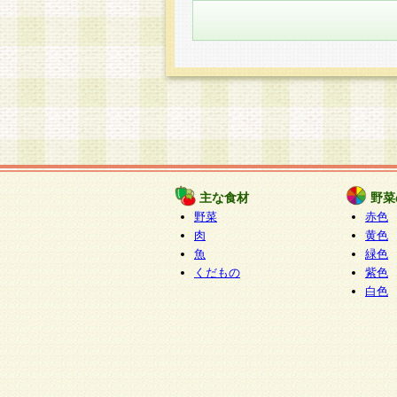
主な食材
野菜
野菜
赤色
肉
黄色
魚
緑色
くだもの
紫色
白色