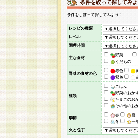
条件を絞って探してみよ
条件をしぼって探してみよう！
レシピの種類
レベル
調理時間
野菜
主な食材
くだもの
赤色
野菜の食材の色
紫色
ごはん
野菜のおか
種類
たまごのお
その他のお
春
夏
季節
冬
一
火と包丁