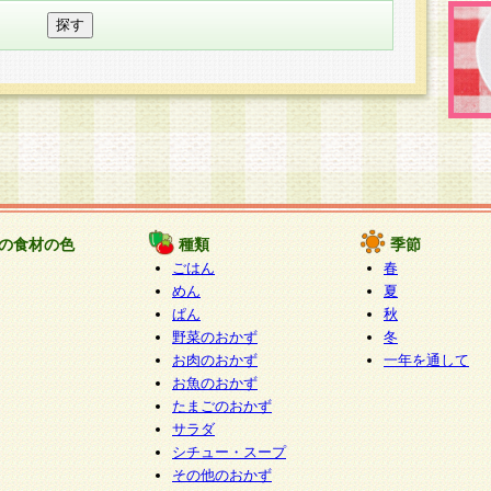
の食材の色
種類
季節
ごはん
春
めん
夏
ぱん
秋
野菜のおかず
冬
お肉のおかず
一年を通して
お魚のおかず
たまごのおかず
サラダ
シチュー・スープ
その他のおかず