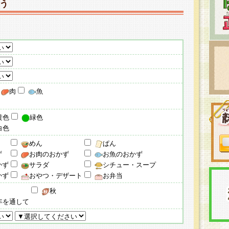
う
肉
魚
黄色
緑色
白色
めん
ぱん
ず
お肉のおかず
お魚のおかず
かず
サラダ
シチュー・スープ
かず
おやつ・デザート
お弁当
秋
年を通して