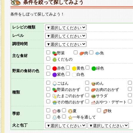
条件を絞って探してみよう
条件をしぼって探してみよう！
レシピの種類
レベル
調理時間
野菜
肉
魚
主な食材
くだもの
赤色
黄色
緑色
野菜の食材の色
紫色
白色
ごはん
めん
野菜のおかず
お肉のおかず
種類
たまごのおかず
サラダ
その他のおかず
おやつ・デザート
春
夏
秋
季節
冬
一年を通して
火と包丁