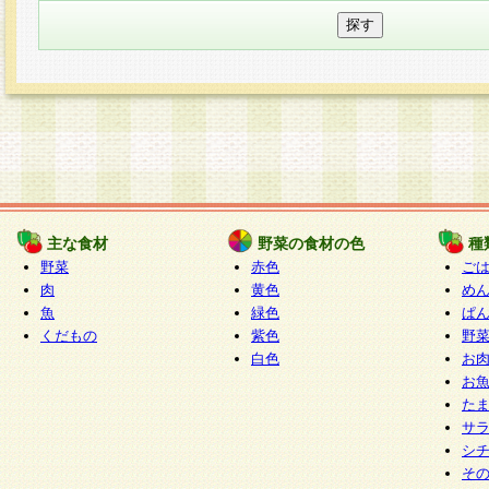
主な食材
野菜の食材の色
種
野菜
赤色
ご
肉
黄色
め
魚
緑色
ぱ
くだもの
紫色
野
白色
お
お
た
サ
シ
そ