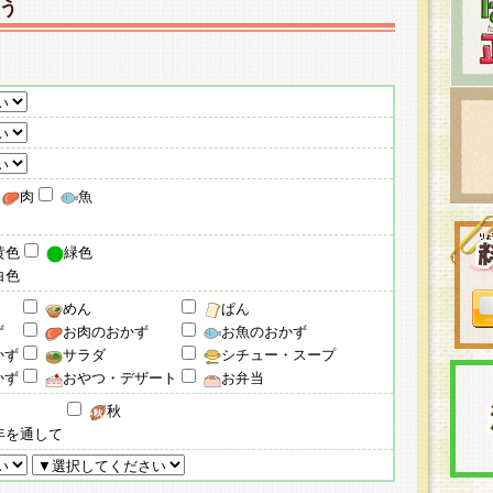
う
肉
魚
黄色
緑色
白色
めん
ぱん
ず
お肉のおかず
お魚のおかず
かず
サラダ
シチュー・スープ
かず
おやつ・デザート
お弁当
秋
年を通して