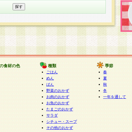
の食材の色
種類
季節
ごはん
春
めん
夏
ぱん
秋
野菜のおかず
冬
お肉のおかず
一年を通して
お魚のおかず
たまごのおかず
サラダ
シチュー・スープ
その他のおかず