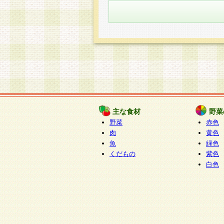
主な食材
野菜
野菜
赤色
肉
黄色
魚
緑色
くだもの
紫色
白色