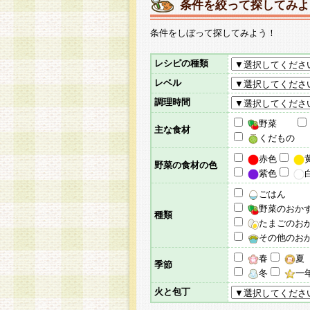
条件を絞って探してみよ
条件をしぼって探してみよう！
レシピの種類
レベル
調理時間
野菜
主な食材
くだもの
赤色
野菜の食材の色
紫色
ごはん
野菜のおか
種類
たまごのお
その他のお
春
夏
季節
冬
一
火と包丁