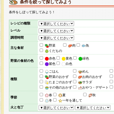
条件を絞って探してみよう
条件をしぼって探してみよう！
レシピの種類
レベル
調理時間
野菜
肉
魚
主な食材
くだもの
赤色
黄色
緑色
野菜の食材の色
紫色
白色
ごはん
めん
野菜のおかず
お肉のおかず
種類
たまごのおかず
サラダ
その他のおかず
おやつ・デザート
春
夏
秋
季節
冬
一年を通して
火と包丁