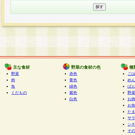
主な食材
野菜の食材の色
種
野菜
赤色
ご
肉
黄色
め
魚
緑色
ぱ
くだもの
紫色
野
白色
お
お
た
サ
シ
そ