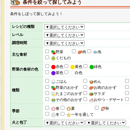
条件を絞って探してみよう
条件をしぼって探してみよう！
レシピの種類
レベル
調理時間
野菜
肉
魚
主な食材
くだもの
赤色
黄色
緑色
野菜の食材の色
紫色
白色
ごはん
めん
野菜のおかず
お肉のおかず
種類
たまごのおかず
サラダ
その他のおかず
おやつ・デザート
春
夏
秋
季節
冬
一年を通して
火と包丁