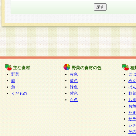
主な食材
野菜の食材の色
種
野菜
赤色
ご
肉
黄色
め
魚
緑色
ぱ
くだもの
紫色
野
白色
お
お
た
サ
シ
そ