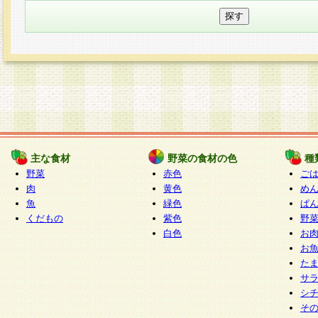
主な食材
野菜の食材の色
種
野菜
赤色
ご
肉
黄色
め
魚
緑色
ぱ
くだもの
紫色
野
白色
お
お
た
サ
シ
そ