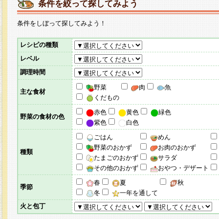
条件を絞って探してみよう
条件をしぼって探してみよう！
レシピの種類
レベル
調理時間
野菜
肉
魚
主な食材
くだもの
赤色
黄色
緑色
野菜の食材の色
紫色
白色
ごはん
めん
野菜のおかず
お肉のおかず
種類
たまごのおかず
サラダ
その他のおかず
おやつ・デザート
春
夏
秋
季節
冬
一年を通して
火と包丁