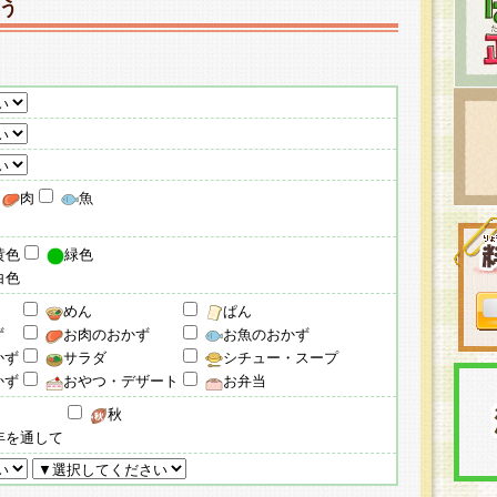
う
肉
魚
黄色
緑色
白色
めん
ぱん
ず
お肉のおかず
お魚のおかず
かず
サラダ
シチュー・スープ
かず
おやつ・デザート
お弁当
秋
年を通して