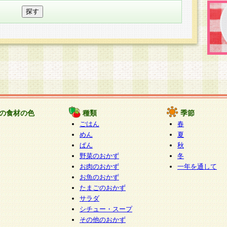
の食材の色
種類
季節
ごはん
春
めん
夏
ぱん
秋
野菜のおかず
冬
お肉のおかず
一年を通して
お魚のおかず
たまごのおかず
サラダ
シチュー・スープ
その他のおかず