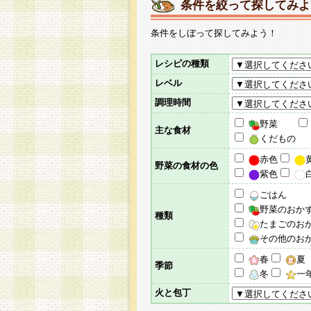
条件を絞って探してみよ
条件をしぼって探してみよう！
レシピの種類
レベル
調理時間
野菜
主な食材
くだもの
赤色
野菜の食材の色
紫色
ごはん
野菜のおか
種類
たまごのお
その他のお
春
夏
季節
冬
一
火と包丁