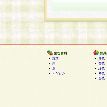
主な食材
野菜
野菜
赤色
肉
黄色
魚
緑色
くだもの
紫色
白色