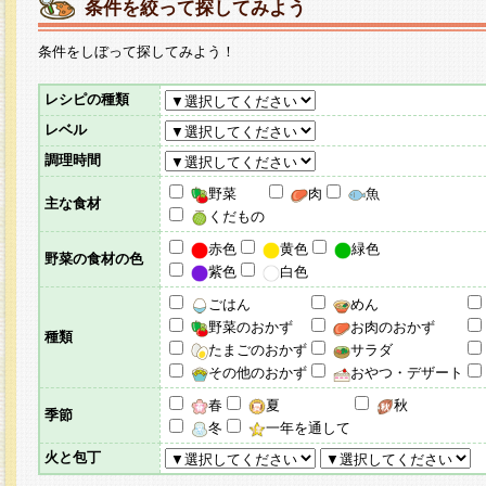
条件を絞って探してみよう
条件をしぼって探してみよう！
レシピの種類
レベル
調理時間
野菜
肉
魚
主な食材
くだもの
赤色
黄色
緑色
野菜の食材の色
紫色
白色
ごはん
めん
野菜のおかず
お肉のおかず
種類
たまごのおかず
サラダ
その他のおかず
おやつ・デザート
春
夏
秋
季節
冬
一年を通して
火と包丁