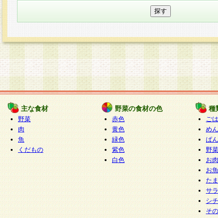
主な食材
野菜の食材の色
種
野菜
赤色
ご
肉
黄色
め
魚
緑色
ぱ
くだもの
紫色
野
白色
お
お
た
サ
シ
そ