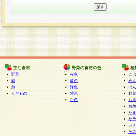
主な食材
野菜の食材の色
種
野菜
赤色
ご
肉
黄色
め
魚
緑色
ぱ
くだもの
紫色
野
白色
お
お
た
サ
シ
そ