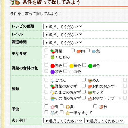
条件を絞って探してみよう
条件をしぼって探してみよう！
レシピの種類
レベル
調理時間
野菜
肉
魚
主な食材
くだもの
赤色
黄色
緑色
野菜の食材の色
紫色
白色
ごはん
めん
野菜のおかず
お肉のおかず
種類
たまごのおかず
サラダ
その他のおかず
おやつ・デザート
春
夏
秋
季節
冬
一年を通して
火と包丁