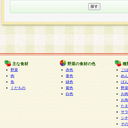
主な食材
野菜の食材の色
種
野菜
赤色
ご
肉
黄色
め
魚
緑色
ぱ
くだもの
紫色
野
白色
お
お
た
サ
シ
そ