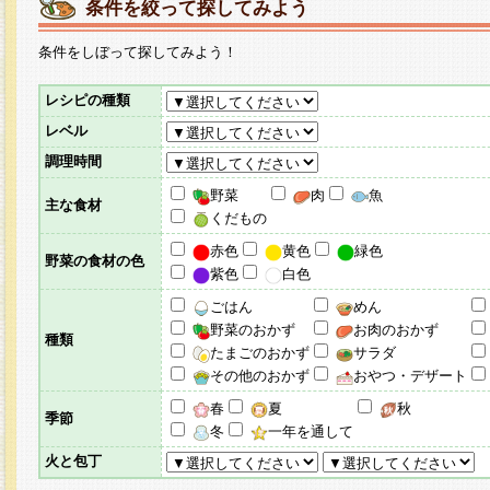
条件を絞って探してみよう
条件をしぼって探してみよう！
レシピの種類
レベル
調理時間
野菜
肉
魚
主な食材
くだもの
赤色
黄色
緑色
野菜の食材の色
紫色
白色
ごはん
めん
野菜のおかず
お肉のおかず
種類
たまごのおかず
サラダ
その他のおかず
おやつ・デザート
春
夏
秋
季節
冬
一年を通して
火と包丁