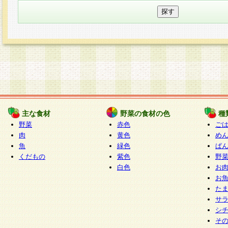
主な食材
野菜の食材の色
種
野菜
赤色
ご
肉
黄色
め
魚
緑色
ぱ
くだもの
紫色
野
白色
お
お
た
サ
シ
そ