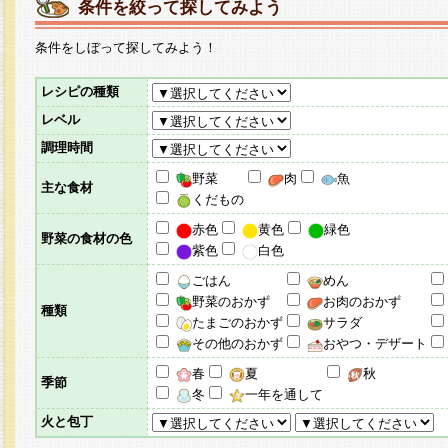
条件を絞って探してみよう
条件をしぼって探してみよう！
レシピの種類
レベル
調理時間
野菜
肉
魚
主な食材
くだもの
赤色
黄色
緑色
野菜の食材の色
紫色
白色
ごはん
めん
野菜のおかず
お肉のおかず
種類
たまごのおかず
サラダ
その他のおかず
おやつ・デザート
春
夏
秋
季節
冬
一年を通して
火と包丁