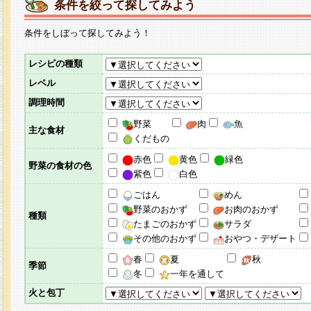
条件を絞って探してみよう
条件をしぼって探してみよう！
レシピの種類
レベル
調理時間
野菜
肉
魚
主な食材
くだもの
赤色
黄色
緑色
野菜の食材の色
紫色
白色
ごはん
めん
野菜のおかず
お肉のおかず
種類
たまごのおかず
サラダ
その他のおかず
おやつ・デザート
春
夏
秋
季節
冬
一年を通して
火と包丁