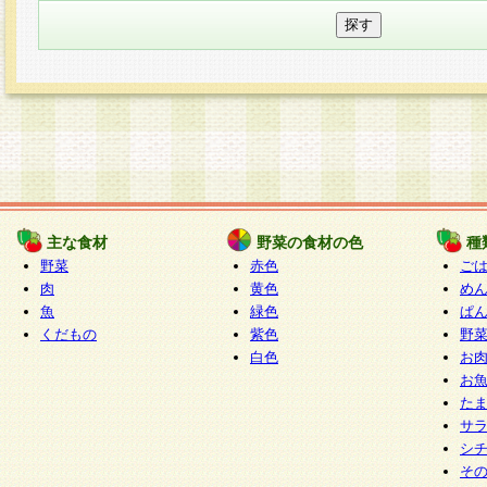
主な食材
野菜の食材の色
種
野菜
赤色
ご
肉
黄色
め
魚
緑色
ぱ
くだもの
紫色
野
白色
お
お
た
サ
シ
そ