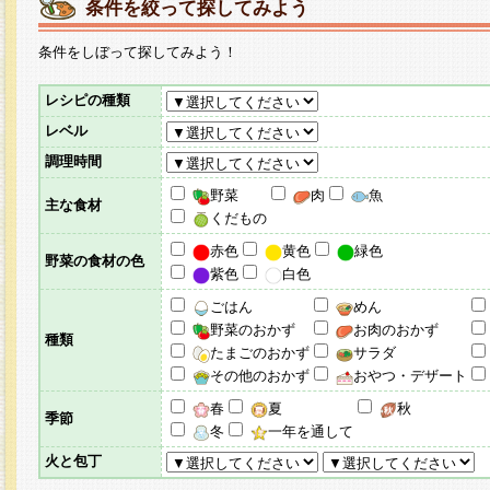
条件を絞って探してみよう
条件をしぼって探してみよう！
レシピの種類
レベル
調理時間
野菜
肉
魚
主な食材
くだもの
赤色
黄色
緑色
野菜の食材の色
紫色
白色
ごはん
めん
野菜のおかず
お肉のおかず
種類
たまごのおかず
サラダ
その他のおかず
おやつ・デザート
春
夏
秋
季節
冬
一年を通して
火と包丁