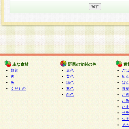
主な食材
野菜の食材の色
種
野菜
赤色
ご
肉
黄色
め
魚
緑色
ぱ
くだもの
紫色
野
白色
お
お
た
サ
シ
そ