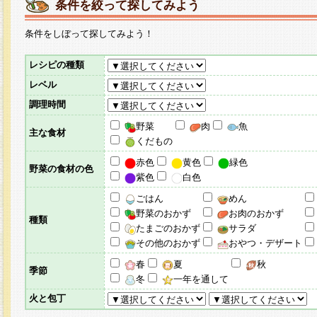
条件を絞って探してみよう
条件をしぼって探してみよう！
レシピの種類
レベル
調理時間
野菜
肉
魚
主な食材
くだもの
赤色
黄色
緑色
野菜の食材の色
紫色
白色
ごはん
めん
野菜のおかず
お肉のおかず
種類
たまごのおかず
サラダ
その他のおかず
おやつ・デザート
春
夏
秋
季節
冬
一年を通して
火と包丁