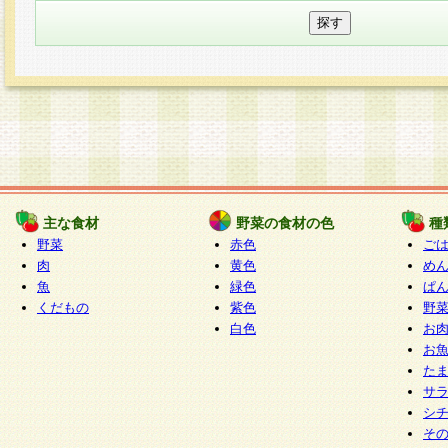
主な食材
野菜の食材の色
種
野菜
赤色
ご
肉
黄色
め
魚
緑色
ぱ
くだもの
紫色
野
白色
お
お
た
サ
シ
そ