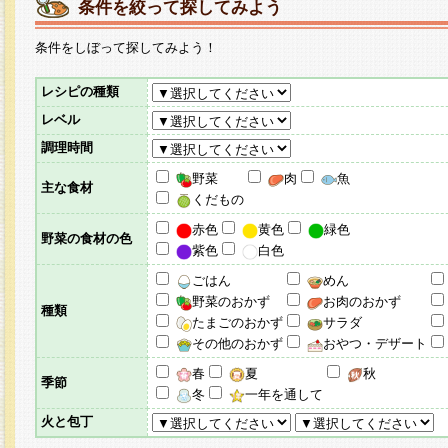
条件を絞って探してみよう
条件をしぼって探してみよう！
レシピの種類
レベル
調理時間
野菜
肉
魚
主な食材
くだもの
赤色
黄色
緑色
野菜の食材の色
紫色
白色
ごはん
めん
野菜のおかず
お肉のおかず
種類
たまごのおかず
サラダ
その他のおかず
おやつ・デザート
春
夏
秋
季節
冬
一年を通して
火と包丁