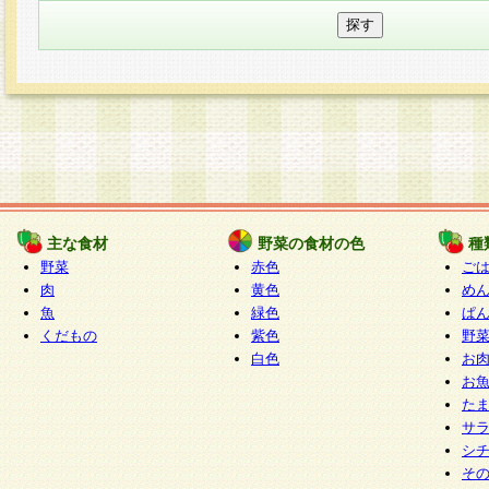
主な食材
野菜の食材の色
種
野菜
赤色
ご
肉
黄色
め
魚
緑色
ぱ
くだもの
紫色
野
白色
お
お
た
サ
シ
そ