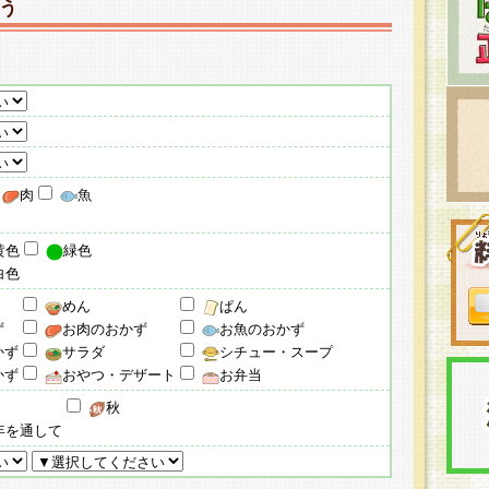
う
肉
魚
黄色
緑色
白色
めん
ぱん
ず
お肉のおかず
お魚のおかず
かず
サラダ
シチュー・スープ
かず
おやつ・デザート
お弁当
秋
年を通して