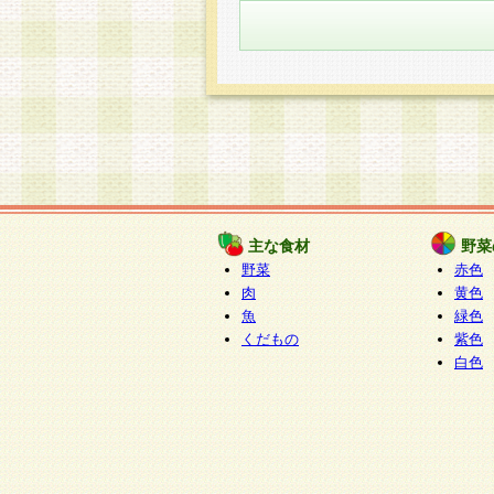
主な食材
野菜
野菜
赤色
肉
黄色
魚
緑色
くだもの
紫色
白色