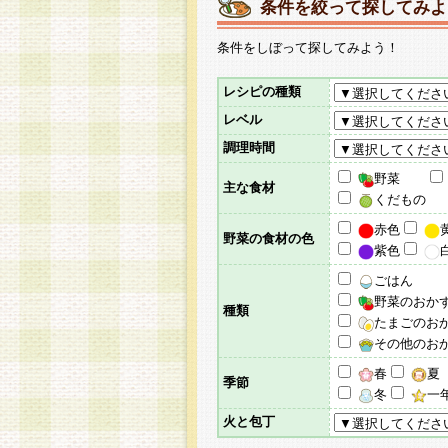
条件を絞って探してみよ
条件をしぼって探してみよう！
レシピの種類
レベル
調理時間
野菜
主な食材
くだもの
赤色
野菜の食材の色
紫色
ごはん
野菜のおか
種類
たまごのお
その他のお
春
夏
季節
冬
一
火と包丁