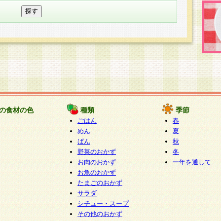
の食材の色
種類
季節
ごはん
春
めん
夏
ぱん
秋
野菜のおかず
冬
お肉のおかず
一年を通して
お魚のおかず
たまごのおかず
サラダ
シチュー・スープ
その他のおかず