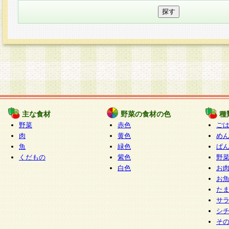
主な食材
野菜の食材の色
種
野菜
赤色
ご
肉
黄色
め
魚
緑色
ぱ
くだもの
紫色
野
白色
お
お
た
サ
シ
そ