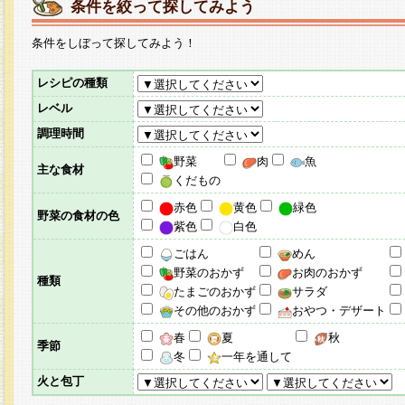
条件を絞って探してみよう
条件をしぼって探してみよう！
レシピの種類
レベル
調理時間
野菜
肉
魚
主な食材
くだもの
赤色
黄色
緑色
野菜の食材の色
紫色
白色
ごはん
めん
野菜のおかず
お肉のおかず
種類
たまごのおかず
サラダ
その他のおかず
おやつ・デザート
春
夏
秋
季節
冬
一年を通して
火と包丁