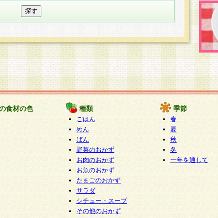
の食材の色
種類
季節
ごはん
春
めん
夏
ぱん
秋
野菜のおかず
冬
お肉のおかず
一年を通して
お魚のおかず
たまごのおかず
サラダ
シチュー・スープ
その他のおかず