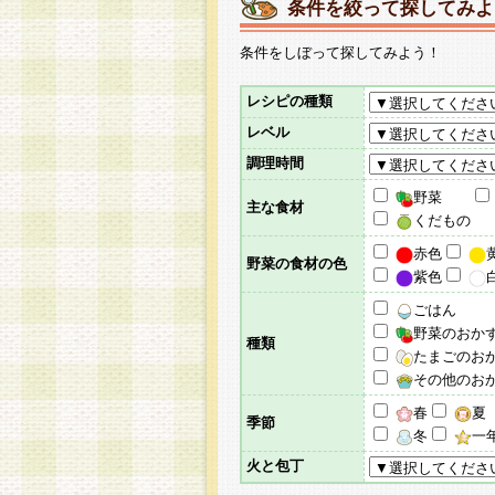
条件を絞って探してみよ
条件をしぼって探してみよう！
レシピの種類
レベル
調理時間
野菜
主な食材
くだもの
赤色
野菜の食材の色
紫色
ごはん
野菜のおか
種類
たまごのお
その他のお
春
夏
季節
冬
一
火と包丁