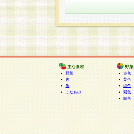
主な食材
野菜
野菜
赤色
肉
黄色
魚
緑色
くだもの
紫色
白色