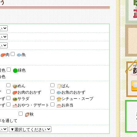
う
肉
魚
黄色
緑色
白色
めん
ぱん
ず
お肉のおかず
お魚のおかず
かず
サラダ
シチュー・スープ
かず
おやつ・デザート
お弁当
秋
年を通して