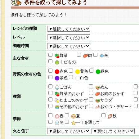
条件を絞って探してみよう
条件をしぼって探してみよう！
レシピの種類
レベル
調理時間
野菜
肉
魚
主な食材
くだもの
赤色
黄色
緑色
野菜の食材の色
紫色
白色
ごはん
めん
野菜のおかず
お肉のおかず
種類
たまごのおかず
サラダ
その他のおかず
おやつ・デザート
春
夏
秋
季節
冬
一年を通して
火と包丁