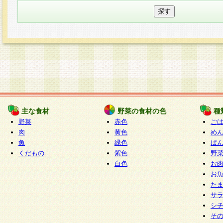
主な食材
野菜の食材の色
種
野菜
赤色
ご
肉
黄色
め
魚
緑色
ぱ
くだもの
紫色
野
白色
お
お
た
サ
シ
そ