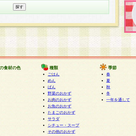
の食材の色
種類
季節
ごはん
春
めん
夏
ぱん
秋
野菜のおかず
冬
お肉のおかず
一年を通して
お魚のおかず
たまごのおかず
サラダ
シチュー・スープ
その他のおかず