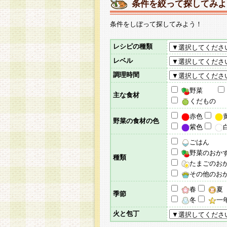
条件を絞って探してみよ
条件をしぼって探してみよう！
レシピの種類
レベル
調理時間
野菜
主な食材
くだもの
赤色
野菜の食材の色
紫色
ごはん
野菜のおか
種類
たまごのお
その他のお
春
夏
季節
冬
一
火と包丁