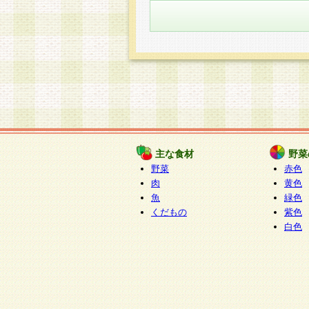
主な食材
野菜
野菜
赤色
肉
黄色
魚
緑色
くだもの
紫色
白色