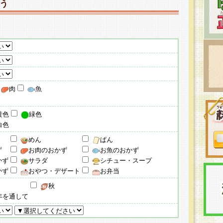
う
肉
魚
黄色
緑色
白色
めん
ぱん
ず
お肉のおかず
お魚のおかず
かず
サラダ
シチュー・スープ
かず
おやつ・デザート
お弁当
秋
年を通して