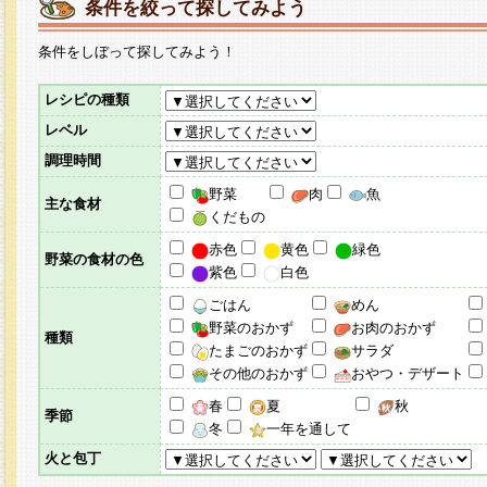
条件を絞って探してみよう
条件をしぼって探してみよう！
レシピの種類
レベル
調理時間
野菜
肉
魚
主な食材
くだもの
赤色
黄色
緑色
野菜の食材の色
紫色
白色
ごはん
めん
野菜のおかず
お肉のおかず
種類
たまごのおかず
サラダ
その他のおかず
おやつ・デザート
春
夏
秋
季節
冬
一年を通して
火と包丁