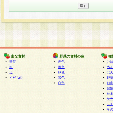
主な食材
野菜の食材の色
種
野菜
赤色
ご
肉
黄色
め
魚
緑色
ぱ
くだもの
紫色
野
白色
お
お
た
サ
シ
そ