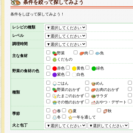
条件を絞って探してみよう
条件をしぼって探してみよう！
レシピの種類
レベル
調理時間
野菜
肉
魚
主な食材
くだもの
赤色
黄色
緑色
野菜の食材の色
紫色
白色
ごはん
めん
野菜のおかず
お肉のおかず
種類
たまごのおかず
サラダ
その他のおかず
おやつ・デザート
春
夏
秋
季節
冬
一年を通して
火と包丁