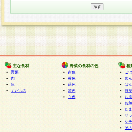
主な食材
野菜の食材の色
種
野菜
赤色
ご
肉
黄色
め
魚
緑色
ぱ
くだもの
紫色
野
白色
お
お
た
サ
シ
そ