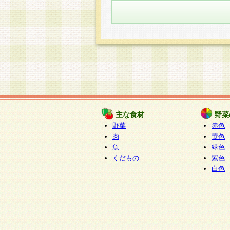
主な食材
野菜
野菜
赤色
肉
黄色
魚
緑色
くだもの
紫色
白色