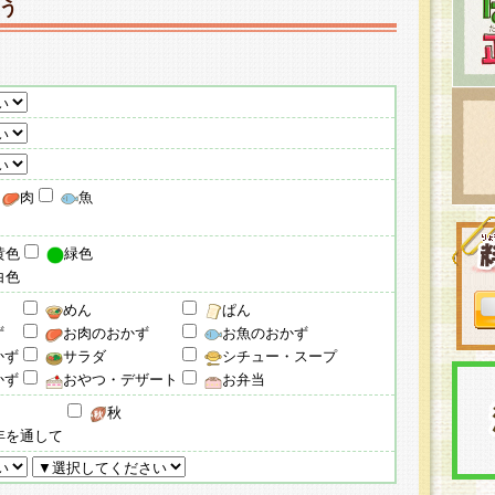
う
肉
魚
黄色
緑色
白色
めん
ぱん
ず
お肉のおかず
お魚のおかず
かず
サラダ
シチュー・スープ
かず
おやつ・デザート
お弁当
秋
年を通して