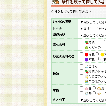
条件を絞って探してみよ
条件をしぼって探してみよう！
レシピの種類
レベル
調理時間
野菜
主な食材
くだもの
赤色
野菜の食材の色
紫色
ごはん
野菜のおか
種類
たまごのお
その他のお
春
夏
季節
冬
一
火と包丁