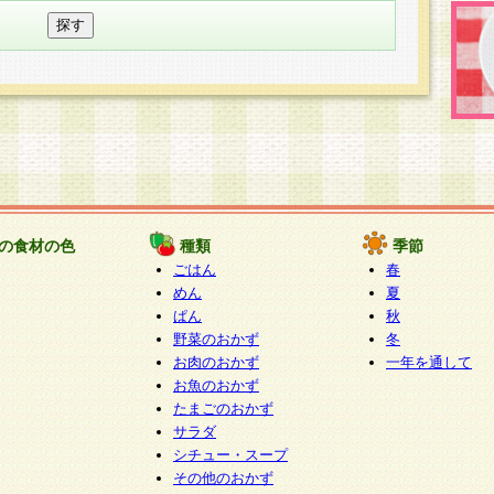
の食材の色
種類
季節
ごはん
春
めん
夏
ぱん
秋
野菜のおかず
冬
お肉のおかず
一年を通して
お魚のおかず
たまごのおかず
サラダ
シチュー・スープ
その他のおかず