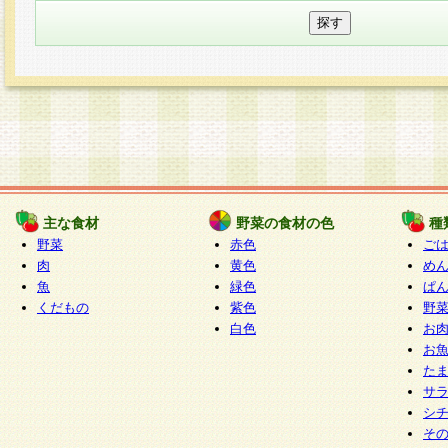
主な食材
野菜の食材の色
種
野菜
赤色
ご
肉
黄色
め
魚
緑色
ぱ
くだもの
紫色
野
白色
お
お
た
サ
シ
そ