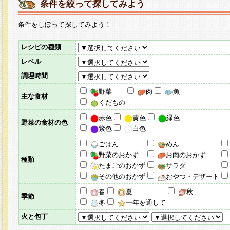
条件を絞って探してみよう
条件をしぼって探してみよう！
レシピの種類
レベル
調理時間
野菜
肉
魚
主な食材
くだもの
赤色
黄色
緑色
野菜の食材の色
紫色
白色
ごはん
めん
野菜のおかず
お肉のおかず
種類
たまごのおかず
サラダ
その他のおかず
おやつ・デザート
春
夏
秋
季節
冬
一年を通して
火と包丁