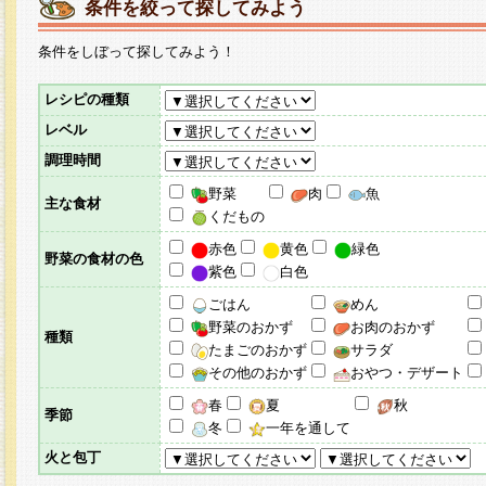
条件を絞って探してみよう
条件をしぼって探してみよう！
レシピの種類
レベル
調理時間
野菜
肉
魚
主な食材
くだもの
赤色
黄色
緑色
野菜の食材の色
紫色
白色
ごはん
めん
野菜のおかず
お肉のおかず
種類
たまごのおかず
サラダ
その他のおかず
おやつ・デザート
春
夏
秋
季節
冬
一年を通して
火と包丁