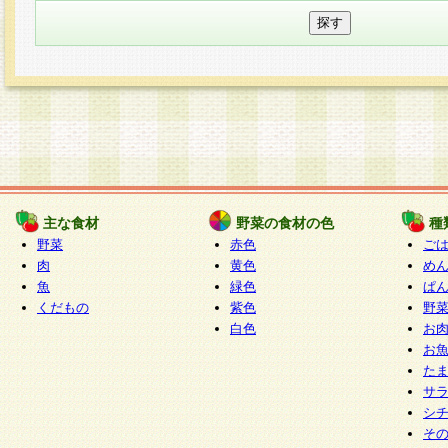
主な食材
野菜の食材の色
種
野菜
赤色
ご
肉
黄色
め
魚
緑色
ぱ
くだもの
紫色
野
白色
お
お
た
サ
シ
そ