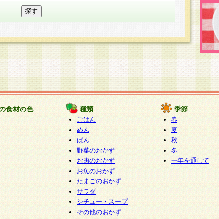
の食材の色
種類
季節
ごはん
春
めん
夏
ぱん
秋
野菜のおかず
冬
お肉のおかず
一年を通して
お魚のおかず
たまごのおかず
サラダ
シチュー・スープ
その他のおかず