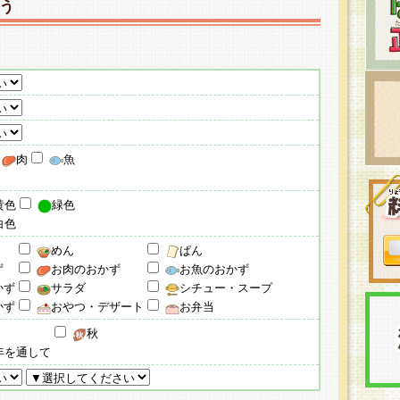
う
肉
魚
黄色
緑色
白色
めん
ぱん
ず
お肉のおかず
お魚のおかず
かず
サラダ
シチュー・スープ
かず
おやつ・デザート
お弁当
秋
年を通して