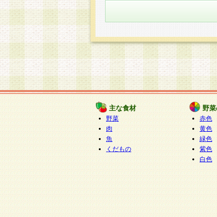
主な食材
野菜
野菜
赤色
肉
黄色
魚
緑色
くだもの
紫色
白色