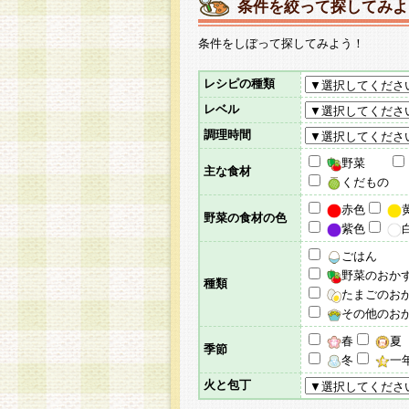
条件を絞って探してみよ
条件をしぼって探してみよう！
レシピの種類
レベル
調理時間
野菜
主な食材
くだもの
赤色
野菜の食材の色
紫色
ごはん
野菜のおか
種類
たまごのお
その他のお
春
夏
季節
冬
一
火と包丁