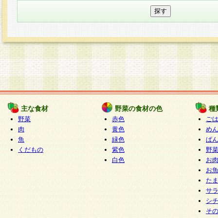
主な食材
野菜の食材の色
種
野菜
赤色
ご
肉
黄色
め
魚
緑色
ぱ
くだもの
紫色
野
白色
お
お
た
サ
シ
そ