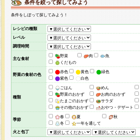
条件を絞って探してみよう
条件をしぼって探してみよう！
レシピの種類
レベル
調理時間
野菜
肉
魚
主な食材
くだもの
赤色
黄色
緑色
野菜の食材の色
紫色
白色
ごはん
めん
野菜のおかず
お肉のおかず
種類
たまごのおかず
サラダ
その他のおかず
おやつ・デザート
春
夏
秋
季節
冬
一年を通して
火と包丁