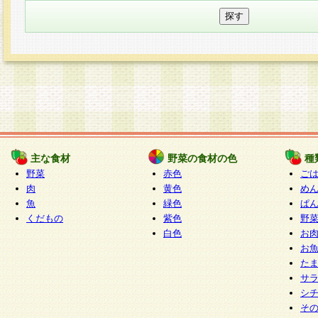
主な食材
野菜の食材の色
種
野菜
赤色
ご
肉
黄色
め
魚
緑色
ぱ
くだもの
紫色
野
白色
お
お
た
サ
シ
そ