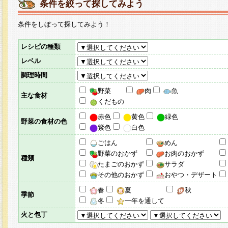
条件を絞って探してみよう
条件をしぼって探してみよう！
レシピの種類
レベル
調理時間
野菜
肉
魚
主な食材
くだもの
赤色
黄色
緑色
野菜の食材の色
紫色
白色
ごはん
めん
野菜のおかず
お肉のおかず
種類
たまごのおかず
サラダ
その他のおかず
おやつ・デザート
春
夏
秋
季節
冬
一年を通して
火と包丁