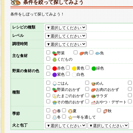
条件を絞って探してみよう
条件をしぼって探してみよう！
レシピの種類
レベル
調理時間
野菜
肉
魚
主な食材
くだもの
赤色
黄色
緑色
野菜の食材の色
紫色
白色
ごはん
めん
野菜のおかず
お肉のおかず
種類
たまごのおかず
サラダ
その他のおかず
おやつ・デザート
春
夏
秋
季節
冬
一年を通して
火と包丁