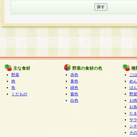
主な食材
野菜の食材の色
種
野菜
赤色
ご
肉
黄色
め
魚
緑色
ぱ
くだもの
紫色
野
白色
お
お
た
サ
シ
そ