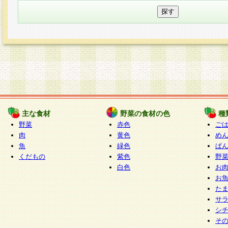
主な食材
野菜の食材の色
種
野菜
赤色
ご
肉
黄色
め
魚
緑色
ぱ
くだもの
紫色
野
白色
お
お
た
サ
シ
そ