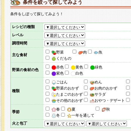
条件を絞って探してみよう
条件をしぼって探してみよう！
レシピの種類
レベル
調理時間
野菜
肉
魚
主な食材
くだもの
赤色
黄色
緑色
野菜の食材の色
紫色
白色
ごはん
めん
野菜のおかず
お肉のおかず
種類
たまごのおかず
サラダ
その他のおかず
おやつ・デザート
春
夏
秋
季節
冬
一年を通して
火と包丁